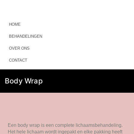
HOME
BEHANDELINGEN
OVER ONS
CONTACT
Body Wrap
Een body wrap is een complete lichaamsbehandeling.
Het hele lichaam wordt ingepakt en elke pakking heeft